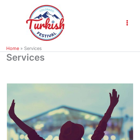
Skip
to
content
Home
»
Services
Services